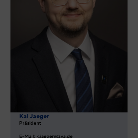
Kai Jaeger
Präsident
E-Mail: k.jaeger@zva.de