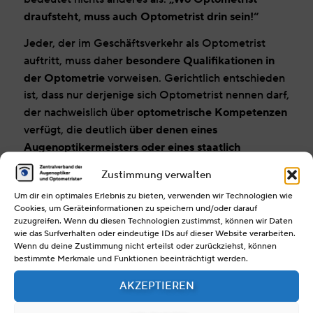
draufsteht, muss auch Optometrist drin sein!“
Jeder, der im Geschäftsverkehr als Optometrist
besondere Qualifikationen in
auftritt, muss daher
der Optometrie
vorweisen. Gerichtlich entschieden
ist, dass nur derjenige sich Optometrist nennen darf,
optometrische Kompetenzen
der nachweislich über
über denen eines
verfügt, die deutlich
Augenoptikermeisters oder eines staatlich
geprüften Augenoptikers
liegen. Damit ist schon
Zustimmung verwalten
einmal klar, wer sich nicht als Optometrist
Um dir ein optimales Erlebnis zu bieten, verwenden wir Technologien wie
bezeichnen darf.
Cookies, um Geräteinformationen zu speichern und/oder darauf
zuzugreifen. Wenn du diesen Technologien zustimmst, können wir Daten
All diejenigen Augenoptiker, die über den staatlich
wie das Surfverhalten oder eindeutige IDs auf dieser Website verarbeiten.
Optometrist/in (HWK)
anerkannten Abschluss
Wenn du deine Zustimmung nicht erteilst oder zurückziehst, können
verfügen, dürfen sich demnach auch so bezeichnen.
bestimmte Merkmale und Funktionen beeinträchtigt werden.
Abschlussprüfungen zur/zum
AKZEPTIEREN
Optometristen/Optometristin (ZVA)
sind diesem
Abschluss gleichgestellt. Absolventen der