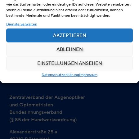
Kenntnisse in einem anschließenden Master-
wie das Surfverhalten oder eindeutige IDs auf dieser Website verarbeiten.
Wenn du deine Zustimmung nicht erteilst oder zurückziehst, können
auch
Studiengang in Vollzeit – oder
bestimmte Merkmale und Funktionen beeinträchtigt werden.
berufsbegleitend
– weiter vertieft werden. Der
Dienste verwalten
Masterstudiengang bietet einen stärkeren Fokus auf
wissenschaftliches Arbeiten und im Bereich der
AKZEPTIEREN
Forschung. Masterabsolventen erfüllen
ABLEHNEN
grundsätzlich die Voraussetzungen für eine
anschließende Promotion.
EINSTELLUNGEN ANSEHEN
Datenschutzerklärung
Impressum
Zentralverband der Augenoptiker
und Optometristen
Bundesinnungsverband
(§ 85 der Handwerksordnung)
Alexanderstraße 25 a