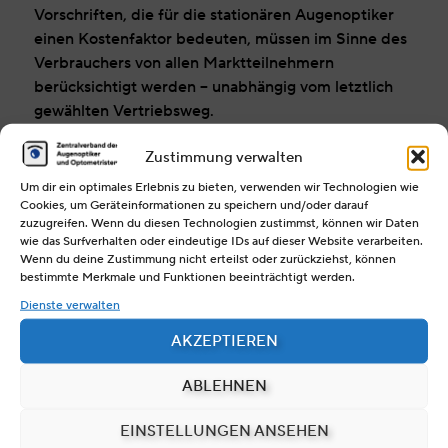
Vorschriften, die für die stationären Augenoptiker
einen Kostenfaktor bedeuten, müssen im Sinne des
Verbrauchers von allen Marktteilnehmern
berücksichtigt werden – unabhängig vom letztlich
gewählten Vertriebsweg.
POSITIONSPAPIER ANSCHAUEN
Zustimmung verwalten
Um dir ein optimales Erlebnis zu bieten, verwenden wir Technologien wie
POSITIONSPAPIER HERUNTERLADEN
Cookies, um Geräteinformationen zu speichern und/oder darauf
zuzugreifen. Wenn du diesen Technologien zustimmst, können wir Daten
wie das Surfverhalten oder eindeutige IDs auf dieser Website verarbeiten.
Wenn du deine Zustimmung nicht erteilst oder zurückziehst, können
bestimmte Merkmale und Funktionen beeinträchtigt werden.
Dienste verwalten
Zentralverband der Augenoptiker
AKZEPTIEREN
und Optometristen
Bundesinnungsverband
ABLEHNEN
(§ 85 der Handwerksordnung)
Alexanderstraße 25 a
EINSTELLUNGEN ANSEHEN