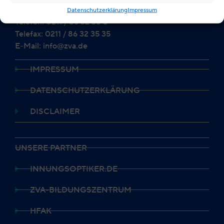
40210 Düsseldorf
Datenschutzerklärung
Impressum
Telefon: 0211 / 86 32 35 0
Telefax: 0211 / 86 32 35 35
E-Mail: info@zva.de
IMPRESSUM
DATENSCHUTZERKLÄRUNG
DISCLAIMER
UNSERE PARTNER
INNUNGSOPTIKER.DE
ZVA-BILDUNGSZENTRUM
HFAK