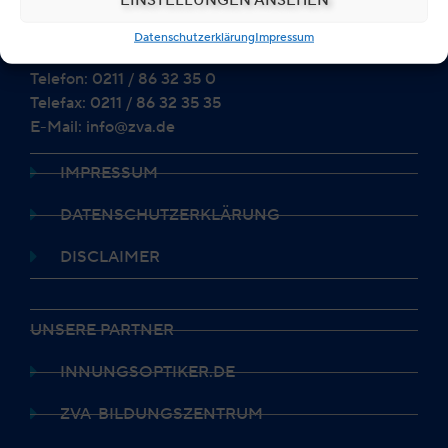
Alexanderstraße 25 a
Datenschutzerklärung
Impressum
40210 Düsseldorf
Telefon: 0211 / 86 32 35 0
Telefax: 0211 / 86 32 35 35
E-Mail: info@zva.de
IMPRESSUM
DATENSCHUTZERKLÄRUNG
DISCLAIMER
UNSERE PARTNER
INNUNGSOPTIKER.DE
ZVA-BILDUNGSZENTRUM