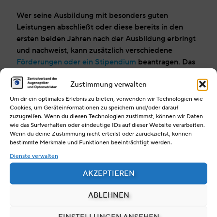
Wer seine Ausbildung mit besonders guten
Leistungen abschließt oder diese bereits in den
ersten beiden Jahren nach der Ausbildung erbringt
und nachweist, kann zusätzlich verschiedene
Förderungen oder ein Stipendium
beantragen. Das
Teilnehmer bei der Deutschen
gilt auch für
Zustimmung verwalten
Meisterschaft im Handwerk
, zu der der ZVA die
besten Absolventen der Gesellenprüfung eines
Um dir ein optimales Erlebnis zu bieten, verwenden wir Technologien wie
Cookies, um Geräteinformationen zu speichern und/oder darauf
Jahrgangs aus jedem Bundesland einlädt.
zuzugreifen. Wenn du diesen Technologien zustimmst, können wir Daten
wie das Surfverhalten oder eindeutige IDs auf dieser Website verarbeiten.
Wenn du deine Zustimmung nicht erteilst oder zurückziehst, können
bestimmte Merkmale und Funktionen beeinträchtigt werden.
Dienste verwalten
Zentralverband der Augenoptiker
AKZEPTIEREN
und Optometristen
Bundesinnungsverband
ABLEHNEN
(§ 85 der Handwerksordnung)
EINSTELLUNGEN ANSEHEN