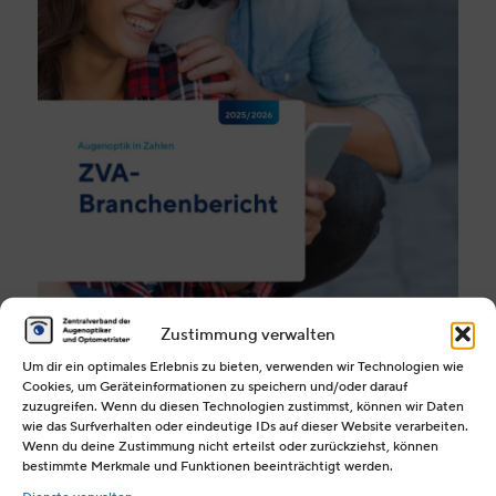
Zustimmung verwalten
Um dir ein optimales Erlebnis zu bieten, verwenden wir Technologien wie
Seit 2010 veröffentlicht der ZVA jährlich die
Cookies, um Geräteinformationen zu speichern und/oder darauf
zuzugreifen. Wenn du diesen Technologien zustimmst, können wir Daten
Branchenzahlen für das jeweils vergangene Jahr
wie das Surfverhalten oder eindeutige IDs auf dieser Website verarbeiten.
Ausblick auf die kommenden Monate.
mit einem
Wenn du deine Zustimmung nicht erteilst oder zurückziehst, können
bestimmte Merkmale und Funktionen beeinträchtigt werden.
PDF ANSCHAUEN