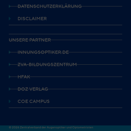
DATENSCHUTZERKLÄRUNG
DISCLAIMER
UNSERE PARTNER
INNUNGSOPTIKER.DE
ZVA-BILDUNGSZENTRUM
HFAK
DOZ VERLAG
COE CAMPUS
© 2026 Zentralverband der Augenoptiker und Optometristen