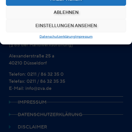
ABLEHNEN
Zentralverband der Augenoptiker
EINSTELLUNGEN ANSEHEN
und Optometristen
Datenschutzerklärung
Impressum
Bundesinnungsverband
(§ 85 der Handwerksordnung)
Alexanderstraße 25 a
40210 Düsseldorf
Telefon: 0211 / 86 32 35 0
Telefax: 0211 / 86 32 35 35
E-Mail: info@zva.de
IMPRESSUM
DATENSCHUTZERKLÄRUNG
DISCLAIMER