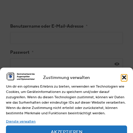
Benutzername oder E-Mail-Adresse
*
Passwort
*
Zustimmung verwalten
Angemeldet bleiben
Um dir ein optimales Erlebnis zu bieten, verwenden wir Technologien wie
Cookies, um Geräteinformationen zu speichern und/oder darauf
REGISTRIEREN
zuzugreifen. Wenn du diesen Technologien zustimmst, können wir Daten
wie das Surfverhalten oder eindeutige IDs auf dieser Website verarbeiten.
Wenn du deine Zustimmung nicht erteilst oder zurückziehst, können
bestimmte Merkmale und Funktionen beeinträchtigt werden.
Passwort vergessen?
Dienste verwalten
AKZEPTIEREN