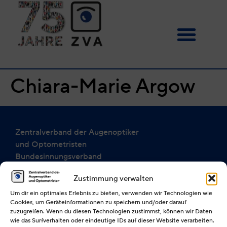
Chiara-Marie Argow
Zentralverband der Augenoptiker
und Optometristen
Bundesinnungsverband
(§ 85 der Handwerksordnung)
Zustimmung verwalten
Alexanderstraße 25 a
Um dir ein optimales Erlebnis zu bieten, verwenden wir Technologien wie
40210 Düsseldorf
Cookies, um Geräteinformationen zu speichern und/oder darauf
zuzugreifen. Wenn du diesen Technologien zustimmst, können wir Daten
Telefon: 0211 / 86 32 35 0
wie das Surfverhalten oder eindeutige IDs auf dieser Website verarbeiten.