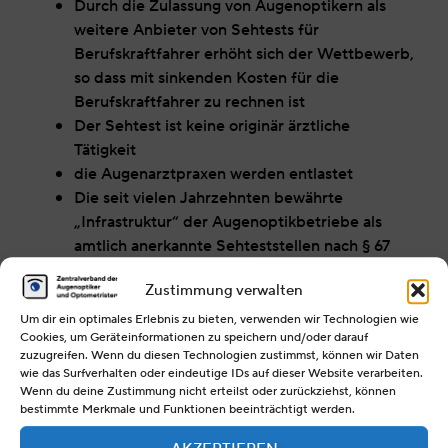
Durch die Zulassung von Augenoptikern als
weitere Anbieter von Sehtests für
Berufskraftfahrer erhöht sich der Wettbewerb,
so dass mit sinkenden Kosten für die
Berufskraftfahrer zu rechnen ist
Der Sehtest ist keine originär ärztliche
Tätigkeit
die Augenarztpraxen werden entlastet
Die seit vielen Jahrzehnten bewährte
„Infrastruktur“ der Augenoptikbetriebe als
amtlich anerkannte Sehteststellen nach § 67
Abs. 4 FeV einschließlich der Aufsicht durch
Zustimmung verwalten
die örtlich zuständigen Augenoptikerinnungen
als Körperschaften des öffentlichen Rechts
Um dir ein optimales Erlebnis zu bieten, verwenden wir Technologien wie
Cookies, um Geräteinformationen zu speichern und/oder darauf
kann ohne weiteres genutzt werden.
zuzugreifen. Wenn du diesen Technologien zustimmst, können wir Daten
Zusätzlicher Verwaltungsaufwand für die
wie das Surfverhalten oder eindeutige IDs auf dieser Website verarbeiten.
Länder ist nicht zu erwarten.
Wenn du deine Zustimmung nicht erteilst oder zurückziehst, können
bestimmte Merkmale und Funktionen beeinträchtigt werden.
Die fachliche Kompetenz der Augenoptiker als
Angehörige eines streng reglementierten