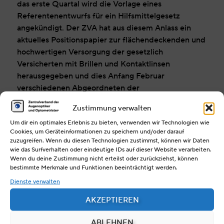
das erste Quartal wird die Vorlage eines
Referentenentwurfs für ein Hilfsmittelgesetz
angekündigt. Der ZVA hat aus diesem Anlass ein
aktuelles Positionspapier zur flächendeckenden und
hochwertigen Versorgung der gesetzlich
Versicherten mit Brillen und Kontaktlinsen
herausgegeben und dies Anfang Februar
verschiedenen Abgeordneten der
Regierungsfraktionen aus dem
Zustimmung verwalten
Gesundheitsausschuss des Deutschen Bundestages
Um dir ein optimales Erlebnis zu bieten, verwenden wir Technologien wie
zukommen lassen.
Cookies, um Geräteinformationen zu speichern und/oder darauf
zuzugreifen. Wenn du diesen Technologien zustimmst, können wir Daten
wie das Surfverhalten oder eindeutige IDs auf dieser Website verarbeiten.
Wenn du deine Zustimmung nicht erteilst oder zurückziehst, können
bestimmte Merkmale und Funktionen beeinträchtigt werden.
Dienste verwalten
AKZEPTIEREN
POSITIONSPAPIER ANSEHEN
ABLEHNEN