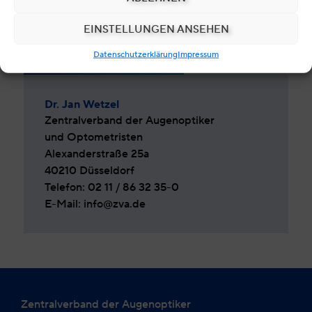
POSITIONSPAPIER HERUNTERLADEN
EINSTELLUNGEN ANSEHEN
Datenschutzerklärung
Impressum
ANSPRECHPARTNER
Dr. Jan Wetzel
Zentralverband der Augenoptiker
und Optometristen
Alexanderstraße 25a
40210 Düsseldorf
Telefon: 02 11 / 86 32 35-0
E-Mail: info@zva.de
Zentralverband der Augenoptiker