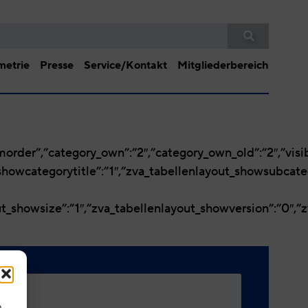
etrie
Presse
Service/Kontakt
Mitgliederbereich
order”,”category_own”:”2″,”category_own_old”:”2″,”visibil
showcategorytitle”:”1″,”zva_tabellenlayout_showsubcate
out_showsize”:”1″,”zva_tabellenlayout_showversion”:”0″
m