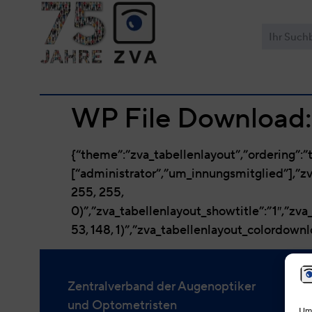
WP File Download
{“theme”:”zva_tabellenlayout”,”ordering”:”t
[“administrator”,”um_innungsmitglied”],”z
255, 255,
0)”,”zva_tabellenlayout_showtitle”:”1″,”z
53, 148, 1)”,”zva_tabellenlayout_colordownl
Zentralverband der Augenoptiker
und Optometristen
Um 