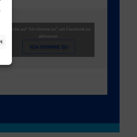
s
Klicke auf "Ich stimme zu", um Facebook zu
aktivieren
N
ICH STIMME ZU