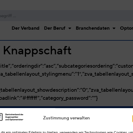
Der Verband
Der Beruf
Branchendaten
Optom
:
Knappschaft
itle”,”orderingdir”:”asc”,”subcategoriesordering”:”custom
va_tabellenlayout_stylingmenu”:”1″,”zva_tabellenlayout_
va_tabellenlayout_showdescription”:”0″,”zva_tabellenlay
oadlink”:”#ffffff”,”category_password”:””}
Zustimmung verwalten
UNSERE PARTNER
dir ein optimales Erlebnis zu bieten, verwenden wir Technologien wie Cookies, u