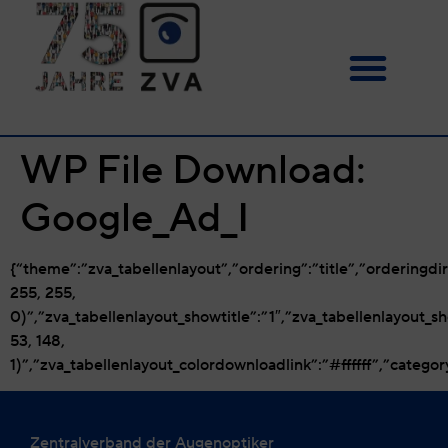
WP File Download:
Google_Ad_I
{“theme”:”zva_tabellenlayout”,”ordering”:”title”,”orderingd
255, 255,
0)”,”zva_tabellenlayout_showtitle”:”1″,”zva_tabellenlayout_
53, 148,
1)”,”zva_tabellenlayout_colordownloadlink”:”#ffffff”,”categ
Zentralverband der Augenoptiker