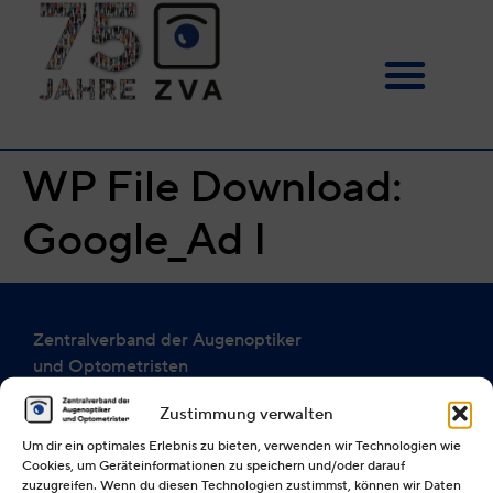
WP File Download:
Google_Ad I
Zentralverband der Augenoptiker
und Optometristen
Bundesinnungsverband
Zustimmung verwalten
(§ 85 der Handwerksordnung)
Um dir ein optimales Erlebnis zu bieten, verwenden wir Technologien wie
Alexanderstraße 25 a
Cookies, um Geräteinformationen zu speichern und/oder darauf
40210 Düsseldorf
zuzugreifen. Wenn du diesen Technologien zustimmst, können wir Daten