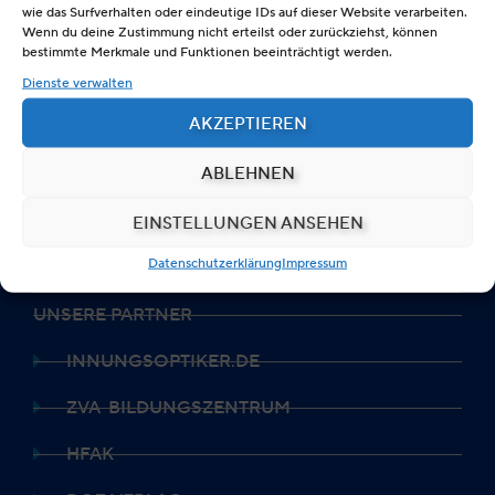
wie das Surfverhalten oder eindeutige IDs auf dieser Website verarbeiten.
Wenn du deine Zustimmung nicht erteilst oder zurückziehst, können
Telefon: 0211 / 86 32 35 0
bestimmte Merkmale und Funktionen beeinträchtigt werden.
Telefax: 0211 / 86 32 35 35
Dienste verwalten
E-Mail: info@zva.de
AKZEPTIEREN
IMPRESSUM
ABLEHNEN
DATENSCHUTZERKLÄRUNG
EINSTELLUNGEN ANSEHEN
DISCLAIMER
Datenschutzerklärung
Impressum
UNSERE PARTNER
INNUNGSOPTIKER.DE
ZVA-BILDUNGSZENTRUM
HFAK