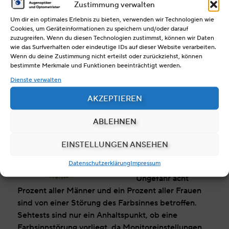
Zustimmung verwalten
beträgt ca. 40–50 cm. Sieht die Testperson Löcher
Um dir ein optimales Erlebnis zu bieten, verwenden wir Technologien wie
im Raster, dunkle Stellen, Wellen oder
Cookies, um Geräteinformationen zu speichern und/oder darauf
Verkrümmungen der Rasterlinien, sollte ein
zuzugreifen. Wenn du diesen Technologien zustimmst, können wir Daten
Augenarzt aufgesucht werden.
wie das Surfverhalten oder eindeutige IDs auf dieser Website verarbeiten.
Wenn du deine Zustimmung nicht erteilst oder zurückziehst, können
bestimmte Merkmale und Funktionen beeinträchtigt werden.
Dienste verwalten
Farbsehtest
AKZEPTIEREN
Eine
Farbsehstörung ist
ABLEHNEN
eine angeborene
Sehschwäche. Diese
EINSTELLUNGEN ANSEHEN
ist nicht durch eine
Datenschutzerklärung
Impressum
Brille zu regulieren.
Ungefähr acht
Prozent aller Männer und ein Prozent aller Frauen
sind von einer Störung des Farbsinnes betroffen.
Sehtests sind nur ein Anhaltspunkt, ob eine
Farbsinnstörung vorliegt, da Monitoreinstellungen