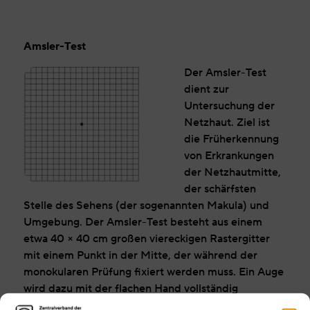
Amsler-Test
Der Amsler-Test
dient zur
Untersuchung der
Netzhaut. Ziel ist
die Früherkennung
von Erkrankungen
der Netzhautmitte,
der schärfsten
Stelle des Sehens (der sogenannten Makula) und
Umgebung. Der Amsler-Test besteht aus einem
etwa 40 × 40 cm großen viereckigen Rastergitter
mit einem Punkt in der Mitte, der während der
monokularen Prüfung fixiert werden muss. Ein Auge
wird dazu mit der flachen Hand vollständig
abgedeckt. Die Distanz zwischen Auge und Test