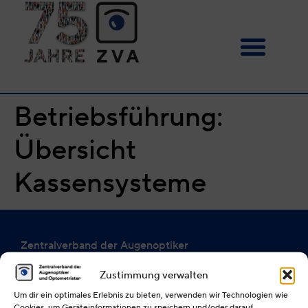
Betriebsführung:
Übersicht
Kassensysteme
Zentralverband der Augenoptiker
und Optometristen
Zustimmung verwalten
Bundesinnungsverband
(§ 85 der Handwerksordnung)
Um dir ein optimales Erlebnis zu bieten, verwenden wir Technologien wie
Cookies, um Geräteinformationen zu speichern und/oder darauf