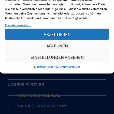
Alexanderstraße 25 a
zuzugreifen. Wenn du diesen Technologien zustimmst, können wir Daten
wie das Surfverhalten oder eindeutige IDs auf dieser Website verarbeiten.
40210 Düsseldorf
Wenn du deine Zustimmung nicht erteilst oder zurückziehst, können
bestimmte Merkmale und Funktionen beeinträchtigt werden.
Telefon: 0211 / 86 32 35 0
Dienste verwalten
Telefax: 0211 / 86 32 35 35
E-Mail: info@zva.de
AKZEPTIEREN
IMPRESSUM
ABLEHNEN
DATENSCHUTZERKLÄRUNG
EINSTELLUNGEN ANSEHEN
DISCLAIMER
Datenschutzerklärung
Impressum
UNSERE PARTNER
INNUNGSOPTIKER.DE
ZVA-BILDUNGSZENTRUM