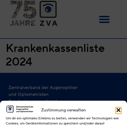
Krankenkassenliste
2024
Zentralverband der Augenoptiker
und Optometristen
Bundesinnungsverband
(§ 85 der Handwerksordnung)
Zustimmung verwalten
Alexanderstraße 25 a
Um dir ein optimales Erlebnis zu bieten, verwenden wir Technologien wie
Cookies, um Geräteinformationen zu speichern und/oder darauf
40210 Düsseldorf