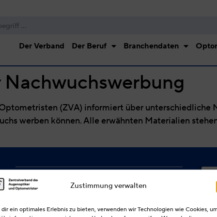
Der Verband
Der Beruf
Branchendaten
Optom
r Nachwuchswerbung
ptometristen (ZVA) informiert über unterschiedliche M
chs werben können. Alle erwähnten Materialien stehen
UNSERE PARTNER
Zustimmung verwalten
INNUNGSOPTIKER.DE
dir ein optimales Erlebnis zu bieten, verwenden wir Technologien wie Cookies, u