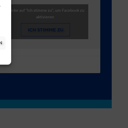
s
Klicke auf "Ich stimme zu", um Facebook zu
aktivieren
ICH STIMME ZU
N