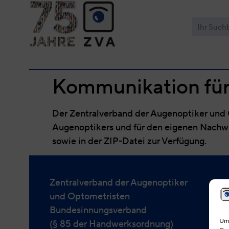
Kommunikation fü
Der Zentralverband der Augenoptiker und O
Augenoptikers und für den eigenen Nachwu
sowie in der ZIP-Datei zur Verfügung.
Zentralverband der Augenoptiker
und Optometristen
Bundesinnungsverband
Um 
(§ 85 der Handwerksordnung)