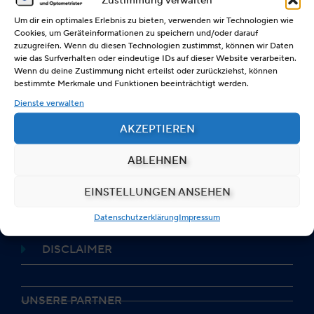
Zentralverband der Augenoptiker
und Optometristen
Um dir ein optimales Erlebnis zu bieten, verwenden wir Technologien wie
Cookies, um Geräteinformationen zu speichern und/oder darauf
Bundesinnungsverband
zuzugreifen. Wenn du diesen Technologien zustimmst, können wir Daten
(§ 85 der Handwerksordnung)
wie das Surfverhalten oder eindeutige IDs auf dieser Website verarbeiten.
Wenn du deine Zustimmung nicht erteilst oder zurückziehst, können
Alexanderstraße 25 a
bestimmte Merkmale und Funktionen beeinträchtigt werden.
40210 Düsseldorf
Dienste verwalten
Telefon: 0211 / 86 32 35 0
AKZEPTIEREN
Telefax: 0211 / 86 32 35 35
E-Mail: info@zva.de
ABLEHNEN
IMPRESSUM
EINSTELLUNGEN ANSEHEN
Datenschutzerklärung
Impressum
DATENSCHUTZERKLÄRUNG
DISCLAIMER
UNSERE PARTNER