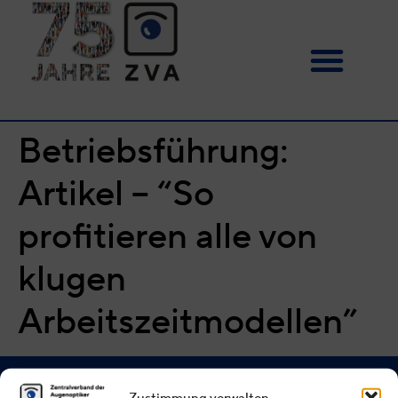
Betriebsführung:
Artikel – “So
profitieren alle von
klugen
Arbeitszeitmodellen”
Zustimmung verwalten