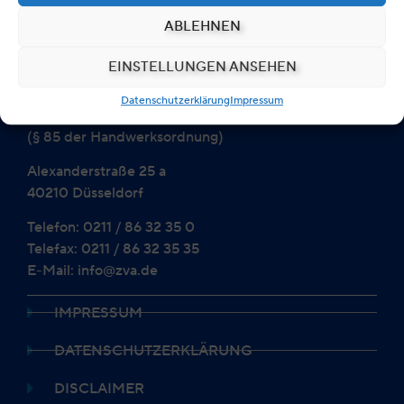
ABLEHNEN
EINSTELLUNGEN ANSEHEN
Zentralverband der Augenoptiker
und Optometristen
Datenschutzerklärung
Impressum
Bundesinnungsverband
(§ 85 der Handwerksordnung)
Alexanderstraße 25 a
40210 Düsseldorf
Telefon: 0211 / 86 32 35 0
Telefax: 0211 / 86 32 35 35
E-Mail: info@zva.de
IMPRESSUM
DATENSCHUTZERKLÄRUNG
DISCLAIMER