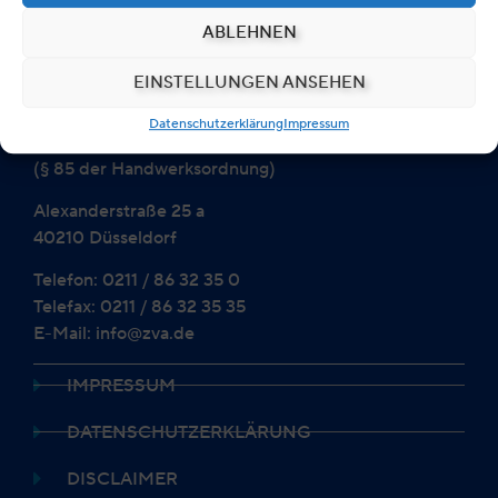
ABLEHNEN
EINSTELLUNGEN ANSEHEN
Zentralverband der Augenoptiker
und Optometristen
Datenschutzerklärung
Impressum
Bundesinnungsverband
(§ 85 der Handwerksordnung)
Alexanderstraße 25 a
40210 Düsseldorf
Telefon: 0211 / 86 32 35 0
Telefax: 0211 / 86 32 35 35
E-Mail: info@zva.de
IMPRESSUM
DATENSCHUTZERKLÄRUNG
DISCLAIMER